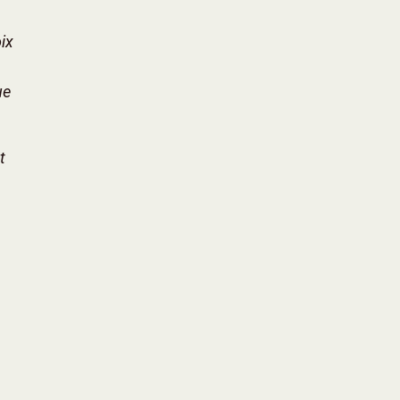
ix
ue
t