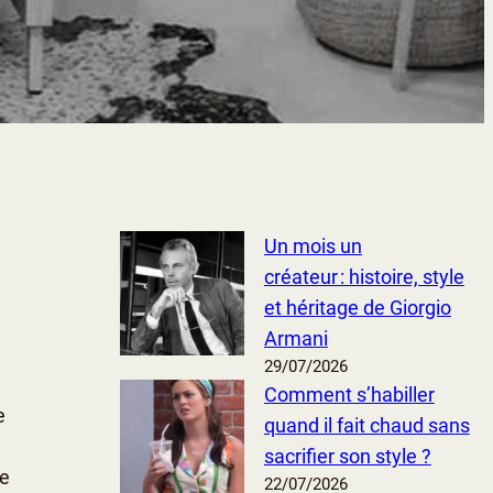
Un mois un
créateur : histoire, style
et héritage de Giorgio
Armani
29/07/2026
Comment s’habiller
e
quand il fait chaud sans
sacrifier son style ?
le
22/07/2026