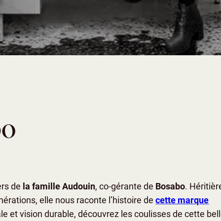
bo
ers de
la famille Audouin
, co-gérante de
Bosabo
. Héritièr
nérations, elle nous raconte l’histoire de
cette marque
cale et vision durable, découvrez les coulisses de cette bel