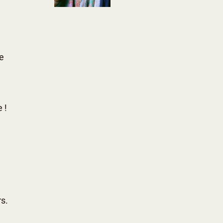
ne
 !
s.