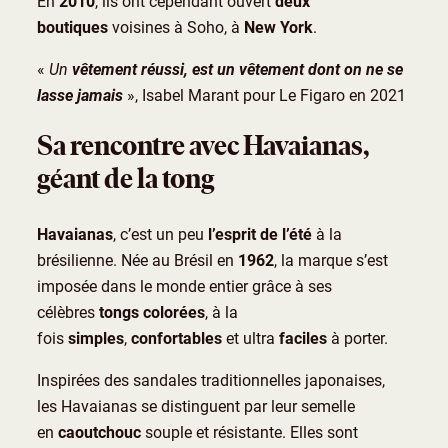
En
2010
, ils ont cependant ouvert
deux
boutiques
voisines à Soho, à
New York
.
«
Un
vêtement réussi, est un vêtement dont on ne se
lasse jamais
», Isabel Marant pour Le Figaro en 2021
Sa rencontre avec Havaianas,
géant de la tong
Havaianas
, c’est un peu
l’esprit de l’été
à la
brésilienne. Née au Brésil en
1962
, la marque s’est
imposée dans le monde entier grâce à ses
célèbres
tongs colorées
, à la
fois
simples
,
confortables
et ultra
faciles
à porter.
Inspirées des sandales traditionnelles japonaises,
les Havaianas se distinguent par leur semelle
en
caoutchouc
souple et résistante. Elles sont